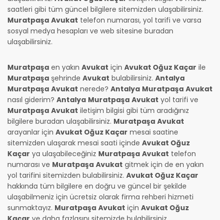
saatleri gibi tüm güncel bilgilere sitemizden ulaşabilirsiniz.
Muratpaşa
Avukat
telefon numarası, yol tarifi ve varsa
sosyal medya hesapları ve web sitesine buradan
ulaşabilirsiniz.
Muratpaşa
en yakın
Avukat
için
Avukat Oğuz Kaçar
ile
Muratpaşa
şehrinde
Avukat
bulabilirsiniz.
Antalya
Muratpaşa
Avukat
nerede?
Antalya
Muratpaşa
Avukat
nasıl giderim?
Antalya
Muratpaşa
Avukat
yol tarifi ve
Muratpaşa
Avukat
iletişim bilgisi gibi tüm aradığınız
bilgilere buradan ulaşabilirsiniz.
Muratpaşa
Avukat
arayanlar için
Avukat Oğuz Kaçar
mesai saatine
sitemizden ulaşarak mesai saati içinde
Avukat Oğuz
Kaçar
ya ulaşabileceğiniz
Muratpaşa
Avukat
telefon
numarası ve
Muratpaşa
Avukat
gitmek için de en yakın
yol tarifini sitemizden bulabilirsiniz.
Avukat Oğuz Kaçar
hakkında tüm bilgilere en doğru ve güncel bir şekilde
ulaşabilmeniz için ücretsiz olarak firma rehberi hizmeti
sunmaktayız.
Muratpaşa
Avukat
için
Avukat Oğuz
Kaçar
ve daha fazlasını sitemizde bulabilirsiniz.