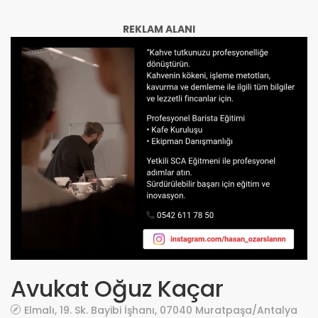
REKLAM ALANI
Avukat Oğuz Kaçar
Elmalı, 19. Sk. Bayibi İşhanı, 07040 Muratpaşa/Antalya