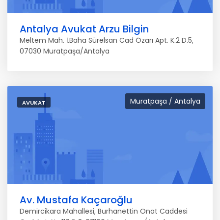
Antalya Avukat Arzu Bilgin
Meltem Mah. İ.Baha Sürelsan Cad Özarı Apt. K.2 D.5,
07030 Muratpaşa/Antalya
Muratpaşa / Antalya
AVUKAT
Av. Mustafa Kaçaroğlu
Demircikara Mahallesi, Burhanettin Onat Caddesi