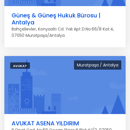
Güneş & Güneş Hukuk Bürosu |
Antalya
Bahçelievler, Konyaaltı Cd. Yalı Apt D:No:66/8 Kat:4,
07050 Muratpaşa/Antalya
Muratpaşa / Antalya
AVUKAT
AVUKAT ASENA YILDIRIM
B.Onat Cad. No:59 Ocean Plaza B Blok K:1/2, 07050