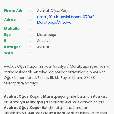
Firma Adı
:
Avukat Oğuz Kaçar
Elmalı, 19. Sk. Bayibi İşhanı, 07040
Adres
:
Muratpaşa/Antalya
Mahalle
:
İlçe
:
Muratpaşa
İl
:
Antalya
Kategori
:
Avukat
Web
:
Avukat Oğuz Kaçar firması, Antalya / Muratpaşa ilçesinde ki
mahallesindedir. Antalya 'da Avukat arayanlar için Avukat
Oğuz Kaçar adresi: Elmalı, 19. Sk. Bayibi İşhanı, 07040
Muratpaşa/Antalya
Avukat Oğuz Kaçar
,
Muratpaşa
içinde bulunan
Avukat
dir.
Antalya
Muratpaşa
şehrinde
Avukat
arayanlar için
Avukat Oğuz Kaçar
iletişim bilgilerine buradan
ulaşabilirsiniz.
Avukat Oğuz Kaçar
iletişim bilgisi ve mesai