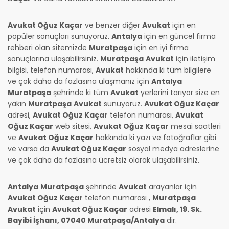
Avukat Oğuz Kaçar
ve benzer diğer
Avukat
için en
popüler sonuçları sunuyoruz.
Antalya
için en güncel firma
rehberi olan sitemizde
Muratpaşa
için en iyi firma
sonuçlarına ulaşabilirsiniz.
Muratpaşa
Avukat
için iletişim
bilgisi, telefon numarası,
Avukat
hakkında ki tüm bilgilere
ve çok daha da fazlasına ulaşmanız için
Antalya
Muratpaşa
şehrinde ki tüm
Avukat
yerlerini tarıyor size en
yakın
Muratpaşa
Avukat
sunuyoruz.
Avukat Oğuz Kaçar
adresi,
Avukat Oğuz Kaçar
telefon numarası,
Avukat
Oğuz Kaçar
web sitesi,
Avukat Oğuz Kaçar
mesai saatleri
ve
Avukat Oğuz Kaçar
hakkında ki yazı ve fotoğraflar gibi
ve varsa da
Avukat Oğuz Kaçar
sosyal medya adreslerine
ve çok daha da fazlasına ücretsiz olarak ulaşabilirsiniz.
Antalya
Muratpaşa
şehrinde
Avukat
arayanlar için
Avukat Oğuz Kaçar
telefon numarası
,
Muratpaşa
Avukat
için
Avukat Oğuz Kaçar
adresi
Elmalı, 19. Sk.
Bayibi İşhanı, 07040 Muratpaşa/Antalya
dir.