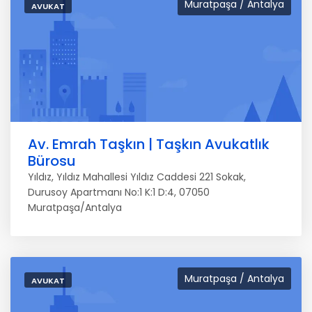
Muratpaşa / Antalya
AVUKAT
Av. Emrah Taşkın | Taşkın Avukatlık
Bürosu
Yıldız, Yıldız Mahallesi Yıldız Caddesi 221 Sokak,
Durusoy Apartmanı No:1 K:1 D:4, 07050
Muratpaşa/Antalya
Muratpaşa / Antalya
AVUKAT