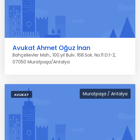
Avukat Ahmet Oğuz İnan
Bahçelievler Mah., 100.yıl Bulv. 168.Sok. No:11 D:1-2,
07050 Muratpaşa/Antalya
Muratpaşa / Antalya
AVUKAT