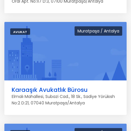
Oral Apt. No:117 D:3, 07100 Muratpaşa/Antalya
Muratpaşa / Antalya
AVUKAT
Karaaşık Avukatlık Bürosu
Elmalı Mahallesi, Subazi Cad., 18 Sk., Sadiye Yörükısh
No:2 D:21, 07040 Muratpaşa/Antalya