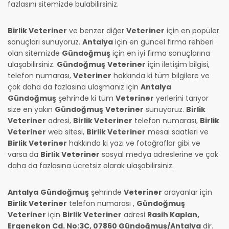
fazlasını sitemizde bulabilirsiniz.
Birlik Veteriner
ve benzer diğer
Veteriner
için en popüler
sonuçları sunuyoruz.
Antalya
için en güncel firma rehberi
olan sitemizde
Gündoğmuş
için en iyi firma sonuçlarına
ulaşabilirsiniz.
Gündoğmuş
Veteriner
için iletişim bilgisi,
telefon numarası,
Veteriner
hakkında ki tüm bilgilere ve
çok daha da fazlasına ulaşmanız için
Antalya
Gündoğmuş
şehrinde ki tüm
Veteriner
yerlerini tarıyor
size en yakın
Gündoğmuş
Veteriner
sunuyoruz.
Birlik
Veteriner
adresi,
Birlik Veteriner
telefon numarası,
Birlik
Veteriner
web sitesi,
Birlik Veteriner
mesai saatleri ve
Birlik Veteriner
hakkında ki yazı ve fotoğraflar gibi ve
varsa da
Birlik Veteriner
sosyal medya adreslerine ve çok
daha da fazlasına ücretsiz olarak ulaşabilirsiniz.
Antalya
Gündoğmuş
şehrinde
Veteriner
arayanlar için
Birlik Veteriner
telefon numarası
,
Gündoğmuş
Veteriner
için
Birlik Veteriner
adresi
Rasih Kaplan,
Ergenekon Cd. No:3C, 07860 Gündoğmuş/Antalya
dir.