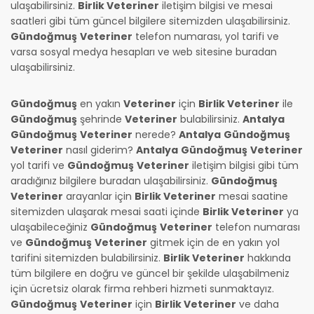
ulaşabilirsiniz.
Birlik Veteriner
iletişim bilgisi ve mesai
saatleri gibi tüm güncel bilgilere sitemizden ulaşabilirsiniz.
Gündoğmuş
Veteriner
telefon numarası, yol tarifi ve
varsa sosyal medya hesapları ve web sitesine buradan
ulaşabilirsiniz.
Gündoğmuş
en yakın
Veteriner
için
Birlik Veteriner
ile
Gündoğmuş
şehrinde
Veteriner
bulabilirsiniz.
Antalya
Gündoğmuş
Veteriner
nerede?
Antalya
Gündoğmuş
Veteriner
nasıl giderim?
Antalya
Gündoğmuş
Veteriner
yol tarifi ve
Gündoğmuş
Veteriner
iletişim bilgisi gibi tüm
aradığınız bilgilere buradan ulaşabilirsiniz.
Gündoğmuş
Veteriner
arayanlar için
Birlik Veteriner
mesai saatine
sitemizden ulaşarak mesai saati içinde
Birlik Veteriner
ya
ulaşabileceğiniz
Gündoğmuş
Veteriner
telefon numarası
ve
Gündoğmuş
Veteriner
gitmek için de en yakın yol
tarifini sitemizden bulabilirsiniz.
Birlik Veteriner
hakkında
tüm bilgilere en doğru ve güncel bir şekilde ulaşabilmeniz
için ücretsiz olarak firma rehberi hizmeti sunmaktayız.
Gündoğmuş
Veteriner
için
Birlik Veteriner
ve daha