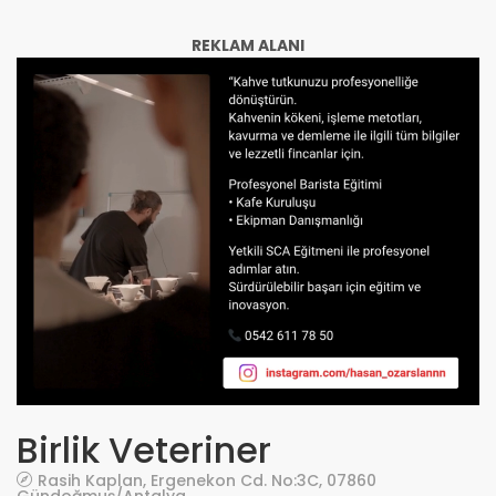
REKLAM ALANI
Birlik Veteriner
Rasih Kaplan, Ergenekon Cd. No:3C, 07860
Gündoğmuş/Antalya