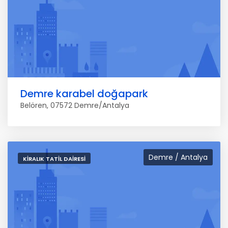
Demre karabel doğapark
Belören, 07572 Demre/Antalya
Demre / Antalya
KIRALIK TATIL DAIRESI