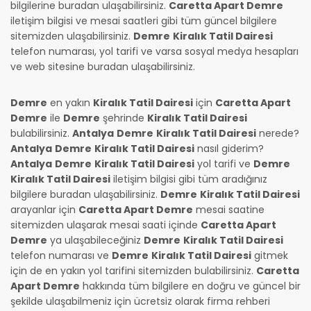
bilgilerine buradan ulaşabilirsiniz.
Caretta Apart Demre
iletişim bilgisi ve mesai saatleri gibi tüm güncel bilgilere
sitemizden ulaşabilirsiniz.
Demre
Kiralık Tatil Dairesi
telefon numarası, yol tarifi ve varsa sosyal medya hesapları
ve web sitesine buradan ulaşabilirsiniz.
Demre
en yakın
Kiralık Tatil Dairesi
için
Caretta Apart
Demre
ile
Demre
şehrinde
Kiralık Tatil Dairesi
bulabilirsiniz.
Antalya
Demre
Kiralık Tatil Dairesi
nerede?
Antalya
Demre
Kiralık Tatil Dairesi
nasıl giderim?
Antalya
Demre
Kiralık Tatil Dairesi
yol tarifi ve
Demre
Kiralık Tatil Dairesi
iletişim bilgisi gibi tüm aradığınız
bilgilere buradan ulaşabilirsiniz.
Demre
Kiralık Tatil Dairesi
arayanlar için
Caretta Apart Demre
mesai saatine
sitemizden ulaşarak mesai saati içinde
Caretta Apart
Demre
ya ulaşabileceğiniz
Demre
Kiralık Tatil Dairesi
telefon numarası ve
Demre
Kiralık Tatil Dairesi
gitmek
için de en yakın yol tarifini sitemizden bulabilirsiniz.
Caretta
Apart Demre
hakkında tüm bilgilere en doğru ve güncel bir
şekilde ulaşabilmeniz için ücretsiz olarak firma rehberi