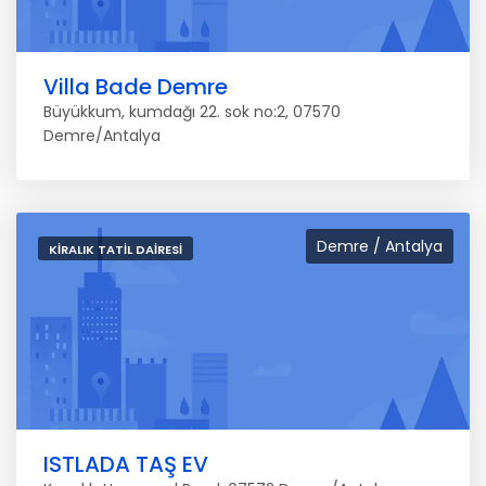
Villa Bade Demre
Büyükkum, kumdağı 22. sok no:2, 07570
Demre/Antalya
Demre / Antalya
KIRALIK TATIL DAIRESI
ISTLADA TAŞ EV