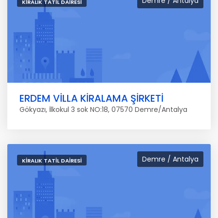
Demre / Antalya
KIRALIK TATIL DAIRESI
ERDEM VİLLA KİRALAMA ŞİRKETİ
Gökyazı, İlkokul 3 sok NO:18, 07570 Demre/Antalya
Demre / Antalya
KIRALIK TATIL DAIRESI