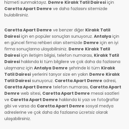
hizmeti sunmaktayız.
Demre
Kiralık Tatil Dairesi
için
Caretta Apart Demre
ve daha fazlasını sitemizde
bulabilirsiniz.
Caretta Apart Demre
ve benzer diğer
Kiralık Tatil
Dairesi
için en popüler sonuçları sunuyoruz.
Antalya
için
en güncel firma rehberi olan sitemizde
Demre
için en iyi
firma sonuçlarına ulaşabilirsiniz.
Demre
Kiralık Tatil
Dairesi
için iletişim bilgisi, telefon numarası,
Kiralık Tatil
Dairesi
hakkında ki tüm bilgilere ve çok daha da fazlasına
ulaşmanız için
Antalya
Demre
şehrinde ki tüm
Kiralık
Tatil Dairesi
yerlerini tarıyor size en yakın
Demre
Kiralık
Tatil Dairesi
sunuyoruz.
Caretta Apart Demre
adresi,
Caretta Apart Demre
telefon numarası,
Caretta Apart
Demre
web sitesi,
Caretta Apart Demre
mesai saatleri
ve
Caretta Apart Demre
hakkında ki yazı ve fotoğraflar
gibi ve varsa da
Caretta Apart Demre
sosyal medya
adreslerine ve çok daha da fazlasına ücretsiz olarak
ulaşabilirsiniz.