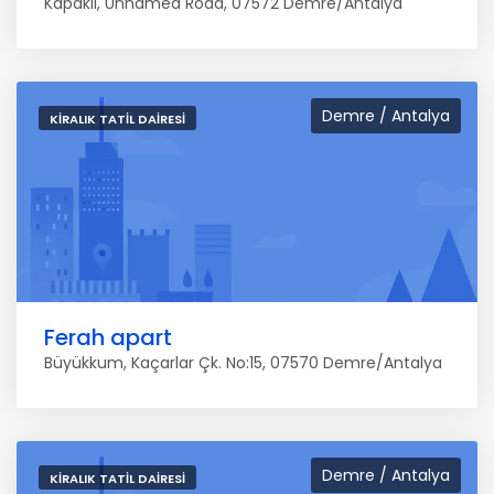
Kapaklı, Unnamed Road, 07572 Demre/Antalya
Demre / Antalya
KIRALIK TATIL DAIRESI
Ferah apart
Büyükkum, Kaçarlar Çk. No:15, 07570 Demre/Antalya
Demre / Antalya
KIRALIK TATIL DAIRESI