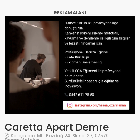
REKLAM ALANI
Caretta Apart Demre
Karabucak Mh, Bozdağ 24. Sk no: 27, 07570
Demre/Antalya