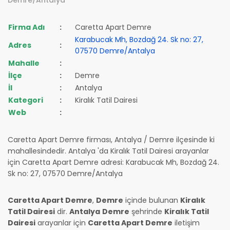
Firma Adı
:
Caretta Apart Demre
Karabucak Mh, Bozdağ 24. Sk no: 27,
Adres
:
07570 Demre/Antalya
Mahalle
:
İlçe
:
Demre
İl
:
Antalya
Kategori
:
Kiralık Tatil Dairesi
Web
:
Caretta Apart Demre firması, Antalya / Demre ilçesinde ki
mahallesindedir. Antalya 'da Kiralık Tatil Dairesi arayanlar
için Caretta Apart Demre adresi: Karabucak Mh, Bozdağ 24.
Sk no: 27, 07570 Demre/Antalya
Caretta Apart Demre
,
Demre
içinde bulunan
Kiralık
Tatil Dairesi
dir.
Antalya
Demre
şehrinde
Kiralık Tatil
Dairesi
arayanlar için
Caretta Apart Demre
iletişim