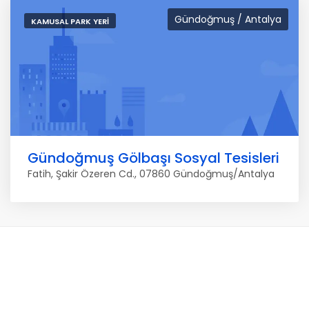
Gündoğmuş / Antalya
KAMUSAL PARK YERI
Gündoğmuş Gölbaşı Sosyal Tesisleri
Fatih, Şakir Özeren Cd., 07860 Gündoğmuş/Antalya