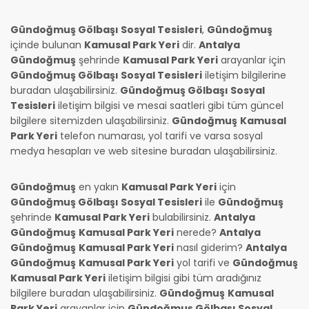
Gündoğmuş Gölbaşı Sosyal Tesisleri
,
Gündoğmuş
içinde bulunan
Kamusal Park Yeri
dir.
Antalya
Gündoğmuş
şehrinde
Kamusal Park Yeri
arayanlar için
Gündoğmuş Gölbaşı Sosyal Tesisleri
iletişim bilgilerine
buradan ulaşabilirsiniz.
Gündoğmuş Gölbaşı Sosyal
Tesisleri
iletişim bilgisi ve mesai saatleri gibi tüm güncel
bilgilere sitemizden ulaşabilirsiniz.
Gündoğmuş
Kamusal
Park Yeri
telefon numarası, yol tarifi ve varsa sosyal
medya hesapları ve web sitesine buradan ulaşabilirsiniz.
Gündoğmuş
en yakın
Kamusal Park Yeri
için
Gündoğmuş Gölbaşı Sosyal Tesisleri
ile
Gündoğmuş
şehrinde
Kamusal Park Yeri
bulabilirsiniz.
Antalya
Gündoğmuş
Kamusal Park Yeri
nerede?
Antalya
Gündoğmuş
Kamusal Park Yeri
nasıl giderim?
Antalya
Gündoğmuş
Kamusal Park Yeri
yol tarifi ve
Gündoğmuş
Kamusal Park Yeri
iletişim bilgisi gibi tüm aradığınız
bilgilere buradan ulaşabilirsiniz.
Gündoğmuş
Kamusal
Park Yeri
arayanlar için
Gündoğmuş Gölbaşı Sosyal