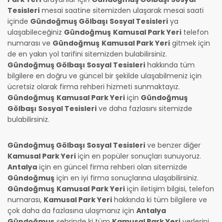
Tesisleri
mesai saatine sitemizden ulaşarak mesai saati
içinde
Gündoğmuş Gölbaşı Sosyal Tesisleri
ya
ulaşabileceğiniz
Gündoğmuş
Kamusal Park Yeri
telefon
numarası ve
Gündoğmuş
Kamusal Park Yeri
gitmek için
de en yakın yol tarifini sitemizden bulabilirsiniz.
Gündoğmuş Gölbaşı Sosyal Tesisleri
hakkında tüm
bilgilere en doğru ve güncel bir şekilde ulaşabilmeniz için
ücretsiz olarak firma rehberi hizmeti sunmaktayız.
Gündoğmuş
Kamusal Park Yeri
için
Gündoğmuş
Gölbaşı Sosyal Tesisleri
ve daha fazlasını sitemizde
bulabilirsiniz.
Gündoğmuş Gölbaşı Sosyal Tesisleri
ve benzer diğer
Kamusal Park Yeri
için en popüler sonuçları sunuyoruz.
Antalya
için en güncel firma rehberi olan sitemizde
Gündoğmuş
için en iyi firma sonuçlarına ulaşabilirsiniz.
Gündoğmuş
Kamusal Park Yeri
için iletişim bilgisi, telefon
numarası,
Kamusal Park Yeri
hakkında ki tüm bilgilere ve
çok daha da fazlasına ulaşmanız için
Antalya
Gündoğmuş
şehrinde ki tüm
Kamusal Park Yeri
yerlerini