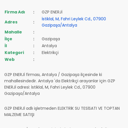
Firma Adı
:
GZP ENERJİ
İstiklal, M, Fahri Leylek Cd., 07900
Adres
:
Gazipaşa/Antalya
Mahalle
:
İlçe
:
Gazipaşa
İl
:
Antalya
Kategori
:
Elektrikçi
Web
:
GZP ENERJİ firması, Antalya / Gazipaşa ilçesinde ki
mahallesindedir. Antalya 'da Elektrikçi arayanlar için GZP
ENERJİ adresi: İstiklal, M, Fahri Leylek Cd., 07900
Gazipaşa/Antalya
GZP ENERJİ adlı işletmeden ELEKTRİK SU TESİSATI VE TOPTAN
MALZEME SATIŞI