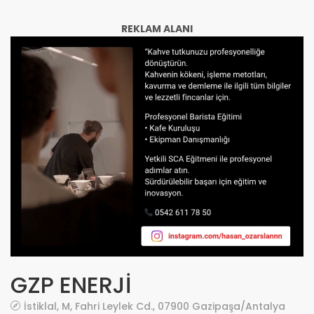
REKLAM ALANI
GZP ENERJİ
İstiklal, M, Fahri Leylek Cd., 07900 Gazipaşa/Antalya