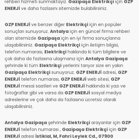
rehberi hizmeti sunmaktayız.
Gazipaşa
Elektrikçi
için
GZP
ENERJİ
ve daha fazlasını sitemizde bulabilirsiniz.
GZP ENERJİ
ve benzer diğer
Elektrikçi
için en popüler
sonuçları sunuyoruz.
Antalya
için en güncel firma rehberi
olan sitemizde
Gazipaşa
için en iyi firma sonuçlarına
ulaşabilirsiniz.
Gazipaşa
Elektrikçi
için iletişim bilgisi,
telefon numarası,
Elektrikçi
hakkında ki tüm bilgilere ve
çok daha da fazlasına ulaşmanız için
Antalya
Gazipaşa
şehrinde ki tüm
Elektrikçi
yerlerini tarıyor size en yakın
Gazipaşa
Elektrikçi
sunuyoruz.
GZP ENERJİ
adresi,
GZP
ENERJİ
telefon numarası,
GZP ENERJİ
web sitesi,
GZP
ENERJİ
mesai saatleri ve
GZP ENERJİ
hakkında ki yazı ve
fotoğraflar gibi ve varsa da
GZP ENERJİ
sosyal medya
adreslerine ve çok daha da fazlasına ücretsiz olarak
ulaşabilirsiniz.
Antalya
Gazipaşa
şehrinde
Elektrikçi
arayanlar için
GZP
ENERJİ
telefon numarası
,
Gazipaşa
Elektrikçi
için
GZP
ENERJİ
adresi
İstiklal, M, Fahri Leylek Cd., 07900