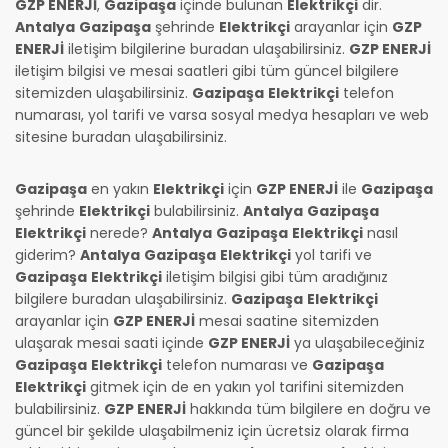
GZP ENERJİ
,
Gazipaşa
içinde bulunan
Elektrikçi
dir.
Antalya
Gazipaşa
şehrinde
Elektrikçi
arayanlar için
GZP
ENERJİ
iletişim bilgilerine buradan ulaşabilirsiniz.
GZP ENERJİ
iletişim bilgisi ve mesai saatleri gibi tüm güncel bilgilere
sitemizden ulaşabilirsiniz.
Gazipaşa
Elektrikçi
telefon
numarası, yol tarifi ve varsa sosyal medya hesapları ve web
sitesine buradan ulaşabilirsiniz.
Gazipaşa
en yakın
Elektrikçi
için
GZP ENERJİ
ile
Gazipaşa
şehrinde
Elektrikçi
bulabilirsiniz.
Antalya
Gazipaşa
Elektrikçi
nerede?
Antalya
Gazipaşa
Elektrikçi
nasıl
giderim?
Antalya
Gazipaşa
Elektrikçi
yol tarifi ve
Gazipaşa
Elektrikçi
iletişim bilgisi gibi tüm aradığınız
bilgilere buradan ulaşabilirsiniz.
Gazipaşa
Elektrikçi
arayanlar için
GZP ENERJİ
mesai saatine sitemizden
ulaşarak mesai saati içinde
GZP ENERJİ
ya ulaşabileceğiniz
Gazipaşa
Elektrikçi
telefon numarası ve
Gazipaşa
Elektrikçi
gitmek için de en yakın yol tarifini sitemizden
bulabilirsiniz.
GZP ENERJİ
hakkında tüm bilgilere en doğru ve
güncel bir şekilde ulaşabilmeniz için ücretsiz olarak firma