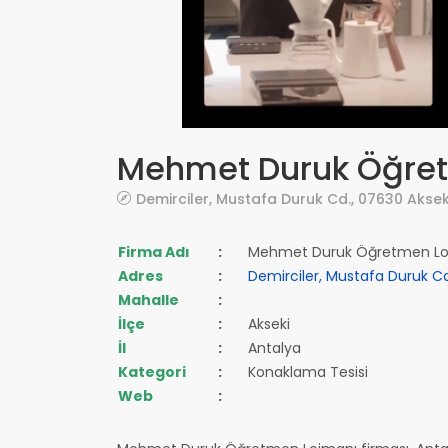
Mehmet Duruk Öğre
Demirciler, Mustafa Duruk Cd., 07630 Akse
Firma Adı
:
Mehmet Duruk Öğretmen Lo
Adres
:
Demirciler, Mustafa Duruk Cd
Mahalle
:
İlçe
:
Akseki
İl
:
Antalya
Kategori
:
Konaklama Tesisi
Web
: