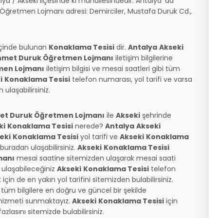
 / Akseki ilçesinde ki mahallesindedir. Antalya 'da
Öğretmen Lojmanı adresi: Demirciler, Mustafa Duruk Cd.,
çinde bulunan
Konaklama Tesisi
dir.
Antalya
Akseki
met Duruk Öğretmen Lojmanı
iletişim bilgilerine
men Lojmanı
iletişim bilgisi ve mesai saatleri gibi tüm
i
Konaklama Tesisi
telefon numarası, yol tarifi ve varsa
laşabilirsiniz.
t Duruk Öğretmen Lojmanı
ile
Akseki
şehrinde
ki
Konaklama Tesisi
nerede?
Antalya
Akseki
eki
Konaklama Tesisi
yol tarifi ve
Akseki
Konaklama
e buradan ulaşabilirsiniz.
Akseki
Konaklama Tesisi
manı
mesai saatine sitemizden ulaşarak mesai saati
ulaşabileceğiniz
Akseki
Konaklama Tesisi
telefon
için de en yakın yol tarifini sitemizden bulabilirsiniz.
tüm bilgilere en doğru ve güncel bir şekilde
i hizmeti sunmaktayız.
Akseki
Konaklama Tesisi
için
zlasını sitemizde bulabilirsiniz.