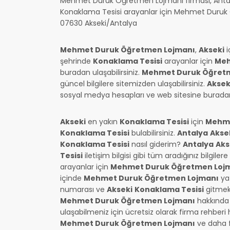
Mehmet Duruk Öğretmen Lojmanı firması, Antalya
Konaklama Tesisi arayanlar için Mehmet Duruk 
07630 Akseki/Antalya
Mehmet Duruk Öğretmen Lojmanı
,
Akseki
i
şehrinde
Konaklama Tesisi
arayanlar için
Meh
buradan ulaşabilirsiniz.
Mehmet Duruk Öğret
güncel bilgilere sitemizden ulaşabilirsiniz.
Aksek
sosyal medya hesapları ve web sitesine buradan u
Akseki
en yakın
Konaklama Tesisi
için
Mehme
Konaklama Tesisi
bulabilirsiniz.
Antalya
Akse
Konaklama Tesisi
nasıl giderim?
Antalya
Aks
Tesisi
iletişim bilgisi gibi tüm aradığınız bilgiler
arayanlar için
Mehmet Duruk Öğretmen Loj
içinde
Mehmet Duruk Öğretmen Lojmanı
ya 
numarası ve
Akseki
Konaklama Tesisi
gitmek 
Mehmet Duruk Öğretmen Lojmanı
hakkında 
ulaşabilmeniz için ücretsiz olarak firma rehber
Mehmet Duruk Öğretmen Lojmanı
ve daha fa