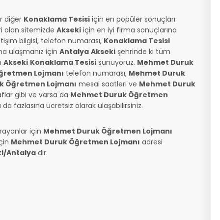
r diğer
Konaklama Tesisi
için en popüler sonuçları
ri olan sitemizde
Akseki
için en iyi firma sonuçlarına
etişim bilgisi, telefon numarası,
Konaklama Tesisi
ına ulaşmanız için
Antalya
Akseki
şehrinde ki tüm
ın
Akseki
Konaklama Tesisi
sunuyoruz.
Mehmet Duruk
ğretmen Lojmanı
telefon numarası,
Mehmet Duruk
k Öğretmen Lojmanı
mesai saatleri ve
Mehmet Duruk
flar gibi ve varsa da
Mehmet Duruk Öğretmen
 fazlasına ücretsiz olarak ulaşabilirsiniz.
rayanlar için
Mehmet Duruk Öğretmen Lojmanı
çin
Mehmet Duruk Öğretmen Lojmanı
adresi
ki/Antalya
dir.