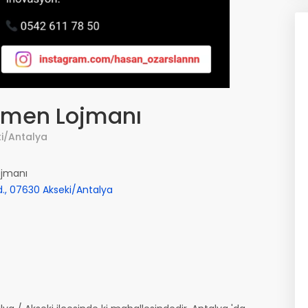
tmen Lojmanı
ki/Antalya
jmanı
., 07630 Akseki/Antalya