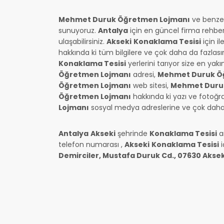
Mehmet Duruk Öğretmen Lojmanı
ve benze
sunuyoruz.
Antalya
için en güncel firma rehbe
ulaşabilirsiniz.
Akseki
Konaklama Tesisi
için il
hakkında ki tüm bilgilere ve çok daha da fazlas
Konaklama Tesisi
yerlerini tarıyor size en yak
Öğretmen Lojmanı
adresi,
Mehmet Duruk Ö
Öğretmen Lojmanı
web sitesi,
Mehmet Duru
Öğretmen Lojmanı
hakkında ki yazı ve fotoğra
Lojmanı
sosyal medya adreslerine ve çok daha da
Antalya
Akseki
şehrinde
Konaklama Tesisi
a
telefon numarası
,
Akseki
Konaklama Tesisi
i
Demirciler, Mustafa Duruk Cd., 07630 Akse