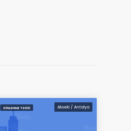
Akseki / Antalya
DINLENME TESISI