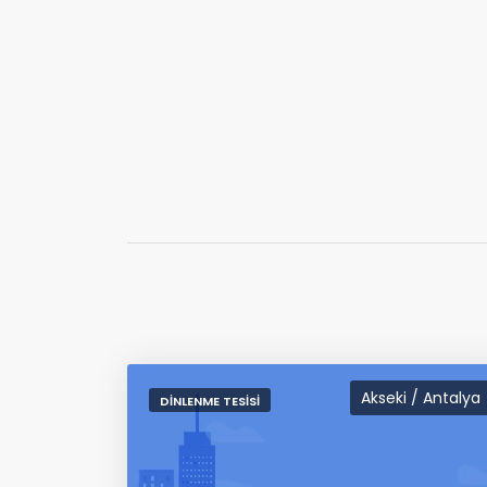
Akseki / Antalya
DINLENME TESISI