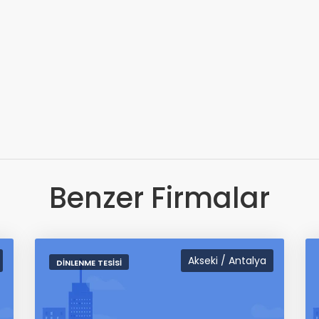
Benzer Firmalar
Akseki / Antalya
DINLENME TESISI