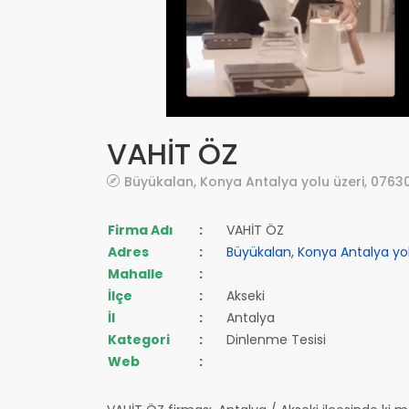
VAHİT ÖZ
Büyükalan, Konya Antalya yolu üzeri, 0763
Firma Adı
:
VAHİT ÖZ
Adres
:
Büyükalan, Konya Antalya yol
Mahalle
:
İlçe
:
Akseki
İl
:
Antalya
Kategori
:
Dinlenme Tesisi
Web
: