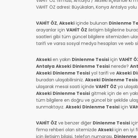
VAHİT ÖZ firması, Antalya / Akseki ilçesinde ki m
VAHİT ÖZ adresi: Büyükalan, Konya Antalya yolu 
VAHİT ÖZ
,
Akseki
içinde bulunan
Dinlenme Te
arayanlar için
VAHİT ÖZ
iletişim bilgilerine burad
saatleri gibi tüm güncel bilgilere sitemizden ulaş
tarifi ve varsa sosyal medya hesapları ve web sit
Akseki
en yakın
Dinlenme Tesisi
için
VAHİT Ö
Antalya
Akseki
Dinlenme Tesisi
nerede?
Ant
Akseki
Dinlenme Tesisi
yol tarifi ve
Akseki
Di
buradan ulaşabilirsiniz.
Akseki
Dinlenme Tesis
ulaşarak mesai saati içinde
VAHİT ÖZ
ya ulaşab
Akseki
Dinlenme Tesisi
gitmek için de en yakın
tüm bilgilere en doğru ve güncel bir şekilde ulaş
sunmaktayız.
Akseki
Dinlenme Tesisi
için
VAH
VAHİT ÖZ
ve benzer diğer
Dinlenme Tesisi
içi
firma rehberi olan sitemizde
Akseki
için en iyi 
için iletişim bilgisi, telefon numarası,
Dinlenme 