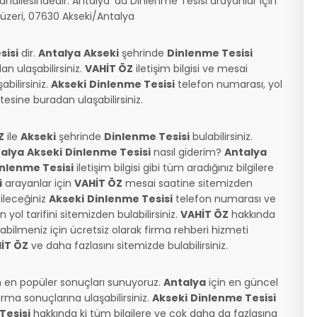
ahallesindedir. Antalya 'da Dinlenme Tesisi arayanlar için
üzeri, 07630 Akseki/Antalya
sisi
dir.
Antalya
Akseki
şehrinde
Dinlenme Tesisi
an ulaşabilirsiniz.
VAHİT ÖZ
iletişim bilgisi ve mesai
abilirsiniz.
Akseki
Dinlenme Tesisi
telefon numarası, yol
esine buradan ulaşabilirsiniz.
Z
ile
Akseki
şehrinde
Dinlenme Tesisi
bulabilirsiniz.
alya
Akseki
Dinlenme Tesisi
nasıl giderim?
Antalya
nlenme Tesisi
iletişim bilgisi gibi tüm aradığınız bilgilere
i
arayanlar için
VAHİT ÖZ
mesai saatine sitemizden
ileceğiniz
Akseki
Dinlenme Tesisi
telefon numarası ve
 yol tarifini sitemizden bulabilirsiniz.
VAHİT ÖZ
hakkında
abilmeniz için ücretsiz olarak firma rehberi hizmeti
İT ÖZ
ve daha fazlasını sitemizde bulabilirsiniz.
n en popüler sonuçları sunuyoruz.
Antalya
için en güncel
firma sonuçlarına ulaşabilirsiniz.
Akseki
Dinlenme Tesisi
Tesisi
hakkında ki tüm bilgilere ve çok daha da fazlasına