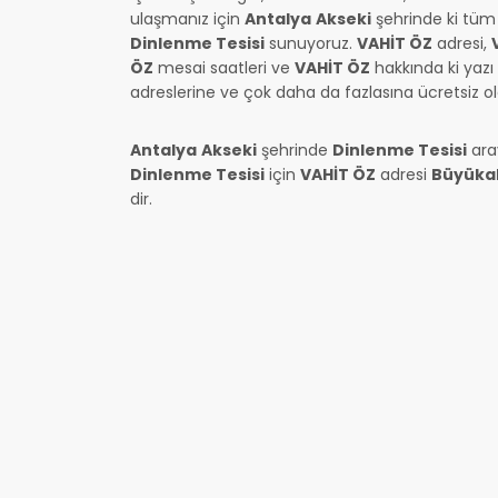
ulaşmanız için
Antalya
Akseki
şehrinde ki tü
Dinlenme Tesisi
sunuyoruz.
VAHİT ÖZ
adresi,
ÖZ
mesai saatleri ve
VAHİT ÖZ
hakkında ki yazı
adreslerine ve çok daha da fazlasına ücretsiz olar
Antalya
Akseki
şehrinde
Dinlenme Tesisi
ara
Dinlenme Tesisi
için
VAHİT ÖZ
adresi
Büyükal
dir.