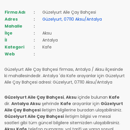
Firma Adı
:
Güzelyurt Aile Çay Bahçesi
Adres
:
Güzelyurt, 07110 Aksu/Antalya
Mahalle
:
İlçe
:
Aksu
İl
:
Antalya
Kategori
:
Kafe
Web
:
Güzelyurt Aile Çay Bahçesi firması, Antalya / Aksu ilçesinde
ki mahallesindedir. Antalya 'da Kafe arayanlar için Güzelyurt
Aile Çay Bahçesi adresi: Güzelyurt, 07110 Aksu/Antalya
Güzelyurt Aile Çay Bahçesi
,
Aksu
içinde bulunan
Kafe
dir.
Antalya
Aksu
şehrinde
Kafe
arayanlar için
Güzelyurt
Aile Çay Bahçesi
iletişim bilgilerine buradan ulaşabilirsiniz.
Güzelyurt Aile Çay Bahçesi
iletişim bilgisi ve mesai
saatleri gibi tüm güncel bilgilere sitemizden ulaşabilirsiniz.
Aksu
Kafe
telefon numarası, yol tarifi ve varsa sosyal