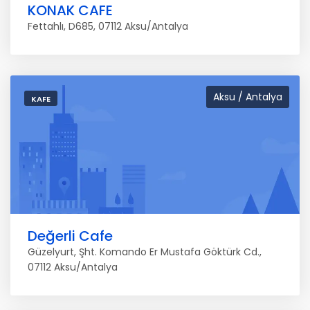
KONAK CAFE
Fettahlı, D685, 07112 Aksu/Antalya
Aksu / Antalya
KAFE
Değerli Cafe
Güzelyurt, Şht. Komando Er Mustafa Göktürk Cd.,
07112 Aksu/Antalya