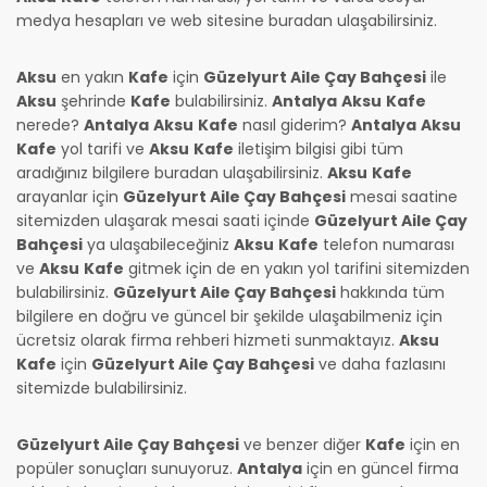
medya hesapları ve web sitesine buradan ulaşabilirsiniz.
Aksu
en yakın
Kafe
için
Güzelyurt Aile Çay Bahçesi
ile
Aksu
şehrinde
Kafe
bulabilirsiniz.
Antalya
Aksu
Kafe
nerede?
Antalya
Aksu
Kafe
nasıl giderim?
Antalya
Aksu
Kafe
yol tarifi ve
Aksu
Kafe
iletişim bilgisi gibi tüm
aradığınız bilgilere buradan ulaşabilirsiniz.
Aksu
Kafe
arayanlar için
Güzelyurt Aile Çay Bahçesi
mesai saatine
sitemizden ulaşarak mesai saati içinde
Güzelyurt Aile Çay
Bahçesi
ya ulaşabileceğiniz
Aksu
Kafe
telefon numarası
ve
Aksu
Kafe
gitmek için de en yakın yol tarifini sitemizden
bulabilirsiniz.
Güzelyurt Aile Çay Bahçesi
hakkında tüm
bilgilere en doğru ve güncel bir şekilde ulaşabilmeniz için
ücretsiz olarak firma rehberi hizmeti sunmaktayız.
Aksu
Kafe
için
Güzelyurt Aile Çay Bahçesi
ve daha fazlasını
sitemizde bulabilirsiniz.
Güzelyurt Aile Çay Bahçesi
ve benzer diğer
Kafe
için en
popüler sonuçları sunuyoruz.
Antalya
için en güncel firma