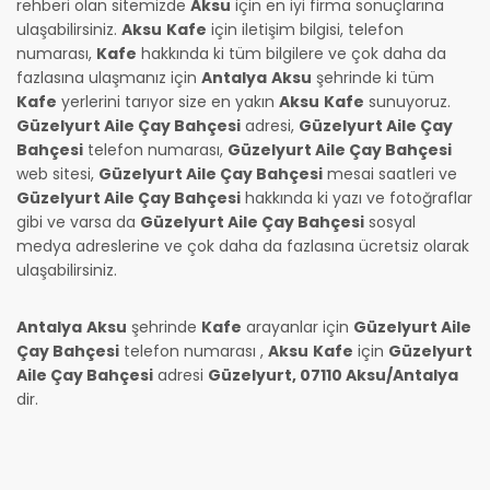
rehberi olan sitemizde
Aksu
için en iyi firma sonuçlarına
ulaşabilirsiniz.
Aksu
Kafe
için iletişim bilgisi, telefon
numarası,
Kafe
hakkında ki tüm bilgilere ve çok daha da
fazlasına ulaşmanız için
Antalya
Aksu
şehrinde ki tüm
Kafe
yerlerini tarıyor size en yakın
Aksu
Kafe
sunuyoruz.
Güzelyurt Aile Çay Bahçesi
adresi,
Güzelyurt Aile Çay
Bahçesi
telefon numarası,
Güzelyurt Aile Çay Bahçesi
web sitesi,
Güzelyurt Aile Çay Bahçesi
mesai saatleri ve
Güzelyurt Aile Çay Bahçesi
hakkında ki yazı ve fotoğraflar
gibi ve varsa da
Güzelyurt Aile Çay Bahçesi
sosyal
medya adreslerine ve çok daha da fazlasına ücretsiz olarak
ulaşabilirsiniz.
Antalya
Aksu
şehrinde
Kafe
arayanlar için
Güzelyurt Aile
Çay Bahçesi
telefon numarası
,
Aksu
Kafe
için
Güzelyurt
Aile Çay Bahçesi
adresi
Güzelyurt, 07110 Aksu/Antalya
dir.