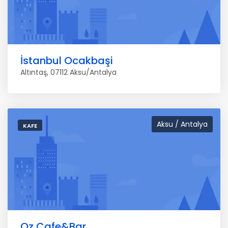
İstanbul Ocakbaşi
Altıntaş, 07112 Aksu/Antalya
Aksu / Antalya
KAFE
Oz Cafe&Bar