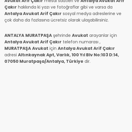
Avukat Arif Çakır
mesai saatleri ve
Antalya Avukat Arif
Çakır
hakkında ki yazı ve fotoğraflar gibi ve varsa da
Antalya Avukat Arif Çakır
sosyal medya adreslerine ve
çok daha da fazlasına ücretsiz olarak ulaşabilirsiniz.
ANTALYA
MURATPAŞA
şehrinde
Avukat
arayanlar için
Antalya Avukat Arif Çakır
telefon numarası
,
MURATPAŞA
Avukat
için
Antalya Avukat Arif Çakır
adresi
Altınkaynak Apt, Varlık, 100 Yıl Blv No:103 D:14,
07050 Muratpaşa/Antalya, Türkiye
dir.