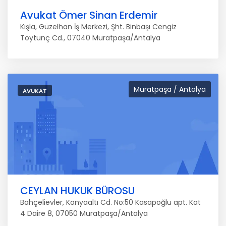
Avukat Ömer Sinan Erdemir
Kışla, Güzelhan İş Merkezi, Şht. Binbaşı Cengiz
Toytunç Cd., 07040 Muratpaşa/Antalya
Muratpaşa / Antalya
AVUKAT
CEYLAN HUKUK BÜROSU
Bahçelievler, Konyaaltı Cd. No:50 Kasapoğlu apt. Kat
4 Daire 8, 07050 Muratpaşa/Antalya