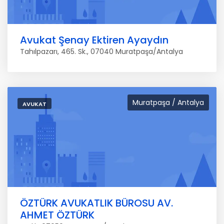
Avukat Şenay Ektiren Ayaydın
Tahılpazarı, 465. Sk., 07040 Muratpaşa/Antalya
Muratpaşa / Antalya
AVUKAT
ÖZTÜRK AVUKATLIK BÜROSU AV.
AHMET ÖZTÜRK