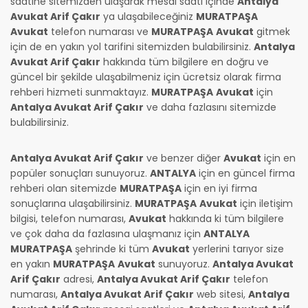
saatine sitemizden ulaşarak mesai saati içinde
Antalya
Avukat Arif Çakır
ya ulaşabileceğiniz
MURATPAŞA
Avukat
telefon numarası ve
MURATPAŞA
Avukat
gitmek
için de en yakın yol tarifini sitemizden bulabilirsiniz.
Antalya
Avukat Arif Çakır
hakkında tüm bilgilere en doğru ve
güncel bir şekilde ulaşabilmeniz için ücretsiz olarak firma
rehberi hizmeti sunmaktayız.
MURATPAŞA
Avukat
için
Antalya Avukat Arif Çakır
ve daha fazlasını sitemizde
bulabilirsiniz.
Antalya Avukat Arif Çakır
ve benzer diğer
Avukat
için en
popüler sonuçları sunuyoruz.
ANTALYA
için en güncel firma
rehberi olan sitemizde
MURATPAŞA
için en iyi firma
sonuçlarına ulaşabilirsiniz.
MURATPAŞA
Avukat
için iletişim
bilgisi, telefon numarası,
Avukat
hakkında ki tüm bilgilere
ve çok daha da fazlasına ulaşmanız için
ANTALYA
MURATPAŞA
şehrinde ki tüm
Avukat
yerlerini tarıyor size
en yakın
MURATPAŞA
Avukat
sunuyoruz.
Antalya Avukat
Arif Çakır
adresi,
Antalya Avukat Arif Çakır
telefon
numarası,
Antalya Avukat Arif Çakır
web sitesi,
Antalya