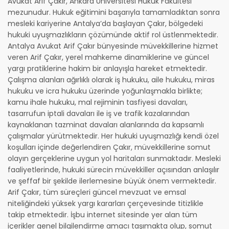
Avukat Arif Çakır, Ankara Üniversitesi Hukuk Fakültesi
mezunudur. Hukuk eğitimini başarıyla tamamladıktan sonra
mesleki kariyerine Antalya’da başlayan Çakır, bölgedeki
hukuki uyuşmazlıkların çözümünde aktif rol üstlenmektedir.
Antalya Avukat Arif Çakır bünyesinde müvekkillerine hizmet
veren Arif Çakır, yerel mahkeme dinamiklerine ve güncel
yargı pratiklerine hakim bir anlayışla hareket etmektedir.
Çalışma alanları ağırlıklı olarak iş hukuku, aile hukuku, miras
hukuku ve icra hukuku üzerinde yoğunlaşmakla birlikte;
kamu ihale hukuku, mal rejiminin tasfiyesi davaları,
tasarrufun iptali davaları ile iş ve trafik kazalarından
kaynaklanan tazminat davaları alanlarında da kapsamlı
çalışmalar yürütmektedir. Her hukuki uyuşmazlığı kendi özel
koşulları içinde değerlendiren Çakır, müvekkillerine somut
olayın gerçeklerine uygun yol haritaları sunmaktadır. Mesleki
faaliyetlerinde, hukuki sürecin müvekkiller açısından anlaşılır
ve şeffaf bir şekilde ilerlemesine büyük önem vermektedir.
Arif Çakır, tüm süreçleri güncel mevzuat ve emsal
niteliğindeki yüksek yargı kararları çerçevesinde titizlikle
takip etmektedir. İşbu internet sitesinde yer alan tüm
içerikler genel bilgilendirme amacı taşımakta olup, somut