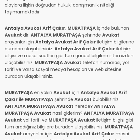
olaylara ilişkin doğrudan hukuki danışmanlık niteliği
taşımamaktadır.
Antalya Avukat Arif Çakır
,
MURATPAŞA
içinde bulunan
Avukat
dir.
ANTALYA
MURATPAŞA
şehrinde
Avukat
arayanlar için
Antalya Avukat Arif Çakır
iletişim bilgilerine
buradan ulaşabilirsiniz.
Antalya Avukat Arif Çakır
iletişim
bilgisi ve mesai saatleri gibi tüm güncel bilgilere sitemizden
ulaşabilirsiniz.
MURATPAŞA
Avukat
telefon numarası, yol
tarifi ve varsa sosyal medya hesapları ve web sitesine
buradan ulaşabilirsiniz.
MURATPAŞA
en yakın
Avukat
için
Antalya Avukat Arif
Çakır
ile
MURATPAŞA
şehrinde
Avukat
bulabilirsiniz.
ANTALYA
MURATPAŞA
Avukat
nerede?
ANTALYA
MURATPAŞA
Avukat
nasıl giderim?
ANTALYA
MURATPAŞA
Avukat
yol tarifi ve
MURATPAŞA
Avukat
iletişim bilgisi gibi
tüm aradığınız bilgilere buradan ulaşabilirsiniz.
MURATPAŞA
Avukat
arayanlar için
Antalya Avukat Arif Çakır
mesai