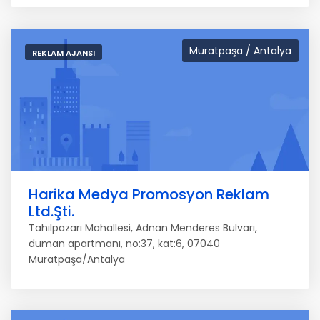
Muratpaşa / Antalya
REKLAM AJANSI
Harika Medya Promosyon Reklam
Ltd.Şti.
Tahılpazarı Mahallesi, Adnan Menderes Bulvarı,
duman apartmanı, no:37, kat:6, 07040
Muratpaşa/Antalya