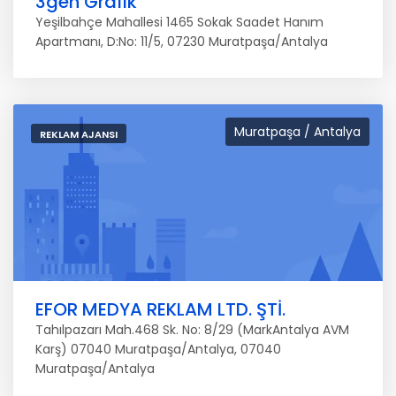
3gen Grafik
Yeşilbahçe Mahallesi 1465 Sokak Saadet Hanım
Apartmanı, D:No: 11/5, 07230 Muratpaşa/Antalya
Muratpaşa / Antalya
REKLAM AJANSI
EFOR MEDYA REKLAM LTD. ŞTİ.
Tahılpazarı Mah.468 Sk. No: 8/29 (MarkAntalya AVM
Karş) 07040 Muratpaşa/Antalya, 07040
Muratpaşa/Antalya