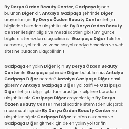
By Derya Özden Beauty Center
,
Gazipaşa
içinde
bulunan
Diğer
dir.
Antalya
Gazipaşa
şehrinde
Diğer
arayanlar için
By Derya Özden Beauty Center
iletişim
bilgilerine buradan ulaşabilirsiniz.
By Derya Özden Beauty
Center
iletişim bilgisi ve mesai saatleri gibi tüm güncel
bilgilere sitemizden ulaşabilirsiniz.
Gazipaşa
Diğer
telefon
numarası, yol tarifi ve varsa sosyal medya hesapları ve web
sitesine buradan ulaşabilirsiniz.
Gazipaşa
en yakın
Diğer
için
By Derya Özden Beauty
Center
ile
Gazipaşa
şehrinde
Diğer
bulabilirsiniz.
Antalya
Gazipaşa
Diğer
nerede?
Antalya
Gazipaşa
Diğer
nasıl
giderim?
Antalya
Gazipaşa
Diğer
yol tarifi ve
Gazipaşa
Diğer
iletişim bilgisi gibi tüm aradığınız bilgilere buradan
ulaşabilirsiniz.
Gazipaşa
Diğer
arayanlar için
By Derya
Özden Beauty Center
mesai saatine sitemizden ulaşarak
mesai saati içinde
By Derya Özden Beauty Center
ya
ulaşabileceğiniz
Gazipaşa
Diğer
telefon numarası ve
Gazipaşa
Diğer
gitmek için de en yakın yol tarifini