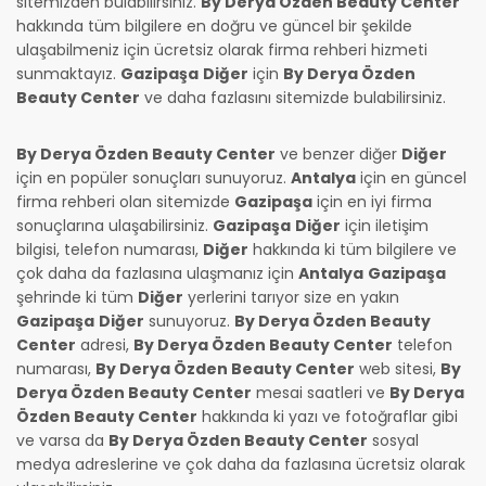
sitemizden bulabilirsiniz.
By Derya Özden Beauty Center
hakkında tüm bilgilere en doğru ve güncel bir şekilde
ulaşabilmeniz için ücretsiz olarak firma rehberi hizmeti
sunmaktayız.
Gazipaşa
Diğer
için
By Derya Özden
Beauty Center
ve daha fazlasını sitemizde bulabilirsiniz.
By Derya Özden Beauty Center
ve benzer diğer
Diğer
için en popüler sonuçları sunuyoruz.
Antalya
için en güncel
firma rehberi olan sitemizde
Gazipaşa
için en iyi firma
sonuçlarına ulaşabilirsiniz.
Gazipaşa
Diğer
için iletişim
bilgisi, telefon numarası,
Diğer
hakkında ki tüm bilgilere ve
çok daha da fazlasına ulaşmanız için
Antalya
Gazipaşa
şehrinde ki tüm
Diğer
yerlerini tarıyor size en yakın
Gazipaşa
Diğer
sunuyoruz.
By Derya Özden Beauty
Center
adresi,
By Derya Özden Beauty Center
telefon
numarası,
By Derya Özden Beauty Center
web sitesi,
By
Derya Özden Beauty Center
mesai saatleri ve
By Derya
Özden Beauty Center
hakkında ki yazı ve fotoğraflar gibi
ve varsa da
By Derya Özden Beauty Center
sosyal
medya adreslerine ve çok daha da fazlasına ücretsiz olarak