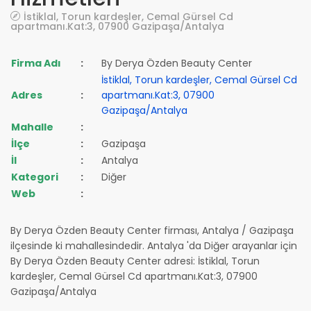
İstiklal, Torun kardeşler, Cemal Gürsel Cd
apartmanı.Kat:3, 07900 Gazipaşa/Antalya
Firma Adı
:
By Derya Özden Beauty Center
İstiklal, Torun kardeşler, Cemal Gürsel Cd
Adres
:
apartmanı.Kat:3, 07900
Gazipaşa/Antalya
Mahalle
:
İlçe
:
Gazipaşa
İl
:
Antalya
Kategori
:
Diğer
Web
:
By Derya Özden Beauty Center firması, Antalya / Gazipaşa
ilçesinde ki mahallesindedir. Antalya 'da Diğer arayanlar için
By Derya Özden Beauty Center adresi: İstiklal, Torun
kardeşler, Cemal Gürsel Cd apartmanı.Kat:3, 07900
Gazipaşa/Antalya