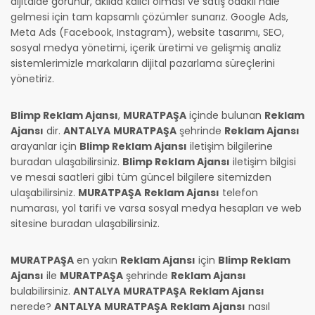
dijitalde görünür, akılda kalıcı olması ve satış odaklı hale
gelmesi için tam kapsamlı çözümler sunarız. Google Ads,
Meta Ads (Facebook, Instagram), website tasarımı, SEO,
sosyal medya yönetimi, içerik üretimi ve gelişmiş analiz
sistemlerimizle markaların dijital pazarlama süreçlerini
yönetiriz.
Blimp Reklam Ajansı
,
MURATPAŞA
içinde bulunan
Reklam
Ajansı
dir.
ANTALYA
MURATPAŞA
şehrinde
Reklam Ajansı
arayanlar için
Blimp Reklam Ajansı
iletişim bilgilerine
buradan ulaşabilirsiniz.
Blimp Reklam Ajansı
iletişim bilgisi
ve mesai saatleri gibi tüm güncel bilgilere sitemizden
ulaşabilirsiniz.
MURATPAŞA
Reklam Ajansı
telefon
numarası, yol tarifi ve varsa sosyal medya hesapları ve web
sitesine buradan ulaşabilirsiniz.
MURATPAŞA
en yakın
Reklam Ajansı
için
Blimp Reklam
Ajansı
ile
MURATPAŞA
şehrinde
Reklam Ajansı
bulabilirsiniz.
ANTALYA
MURATPAŞA
Reklam Ajansı
nerede?
ANTALYA
MURATPAŞA
Reklam Ajansı
nasıl