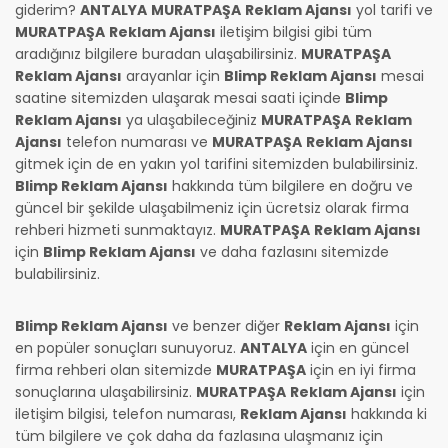
giderim?
ANTALYA
MURATPAŞA
Reklam Ajansı
yol tarifi ve
MURATPAŞA
Reklam Ajansı
iletişim bilgisi gibi tüm
aradığınız bilgilere buradan ulaşabilirsiniz.
MURATPAŞA
Reklam Ajansı
arayanlar için
Blimp Reklam Ajansı
mesai
saatine sitemizden ulaşarak mesai saati içinde
Blimp
Reklam Ajansı
ya ulaşabileceğiniz
MURATPAŞA
Reklam
Ajansı
telefon numarası ve
MURATPAŞA
Reklam Ajansı
gitmek için de en yakın yol tarifini sitemizden bulabilirsiniz.
Blimp Reklam Ajansı
hakkında tüm bilgilere en doğru ve
güncel bir şekilde ulaşabilmeniz için ücretsiz olarak firma
rehberi hizmeti sunmaktayız.
MURATPAŞA
Reklam Ajansı
için
Blimp Reklam Ajansı
ve daha fazlasını sitemizde
bulabilirsiniz.
Blimp Reklam Ajansı
ve benzer diğer
Reklam Ajansı
için
en popüler sonuçları sunuyoruz.
ANTALYA
için en güncel
firma rehberi olan sitemizde
MURATPAŞA
için en iyi firma
sonuçlarına ulaşabilirsiniz.
MURATPAŞA
Reklam Ajansı
için
iletişim bilgisi, telefon numarası,
Reklam Ajansı
hakkında ki
tüm bilgilere ve çok daha da fazlasına ulaşmanız için