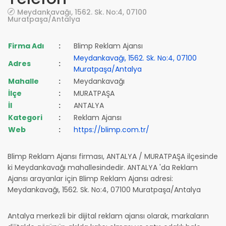
Meydankavağı, 1562. Sk. No:4, 07100
Muratpaşa/Antalya
Firma Adı
:
Blimp Reklam Ajansı
Meydankavağı, 1562. Sk. No:4, 07100
Adres
:
Muratpaşa/Antalya
Mahalle
:
Meydankavağı
İlçe
:
MURATPAŞA
İl
:
ANTALYA
Kategori
:
Reklam Ajansı
Web
:
https://blimp.com.tr/
Blimp Reklam Ajansı firması, ANTALYA / MURATPAŞA ilçesinde
ki Meydankavağı mahallesindedir. ANTALYA 'da Reklam
Ajansı arayanlar için Blimp Reklam Ajansı adresi:
Meydankavağı, 1562. Sk. No:4, 07100 Muratpaşa/Antalya
Antalya merkezli bir dijital reklam ajansı olarak, markaların