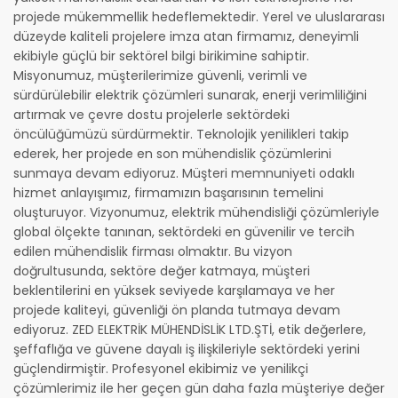
projede mükemmellik hedeflemektedir. Yerel ve uluslararası
düzeyde kaliteli projelere imza atan firmamız, deneyimli
ekibiyle güçlü bir sektörel bilgi birikimine sahiptir.
Misyonumuz, müşterilerimize güvenli, verimli ve
sürdürülebilir elektrik çözümleri sunarak, enerji verimliliğini
artırmak ve çevre dostu projelerle sektördeki
öncülüğümüzü sürdürmektir. Teknolojik yenilikleri takip
ederek, her projede en son mühendislik çözümlerini
sunmaya devam ediyoruz. Müşteri memnuniyeti odaklı
hizmet anlayışımız, firmamızın başarısının temelini
oluşturuyor. Vizyonumuz, elektrik mühendisliği çözümleriyle
global ölçekte tanınan, sektördeki en güvenilir ve tercih
edilen mühendislik firması olmaktır. Bu vizyon
doğrultusunda, sektöre değer katmaya, müşteri
beklentilerini en yüksek seviyede karşılamaya ve her
projede kaliteyi, güvenliği ön planda tutmaya devam
ediyoruz. ZED ELEKTRİK MÜHENDİSLİK LTD.ŞTİ, etik değerlere,
şeffaflığa ve güvene dayalı iş ilişkileriyle sektördeki yerini
güçlendirmiştir. Profesyonel ekibimiz ve yenilikçi
çözümlerimiz ile her geçen gün daha fazla müşteriye değer