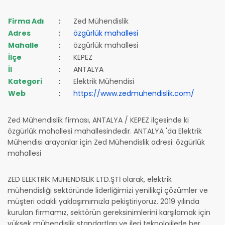
Firma Adı
:
Zed Mühendislik
Adres
:
özgürlük mahallesi
Mahalle
:
özgürlük mahallesi
İlçe
:
KEPEZ
İl
:
ANTALYA
Kategori
:
Elektrik Mühendisi
Web
:
https://www.zedmuhendislik.com/
Zed Mühendislik firması, ANTALYA / KEPEZ ilçesinde ki
özgürlük mahallesi mahallesindedir. ANTALYA 'da Elektrik
Mühendisi arayanlar için Zed Mühendislik adresi: özgürlük
mahallesi
ZED ELEKTRİK MÜHENDİSLİK LTD.ŞTİ olarak, elektrik
mühendisliği sektöründe liderliğimizi yenilikçi çözümler ve
müşteri odaklı yaklaşımımızla pekiştiriyoruz. 2019 yılında
kurulan firmamız, sektörün gereksinimlerini karşılamak için
yüksek mühendislik standartları ve ileri teknolojilerle her