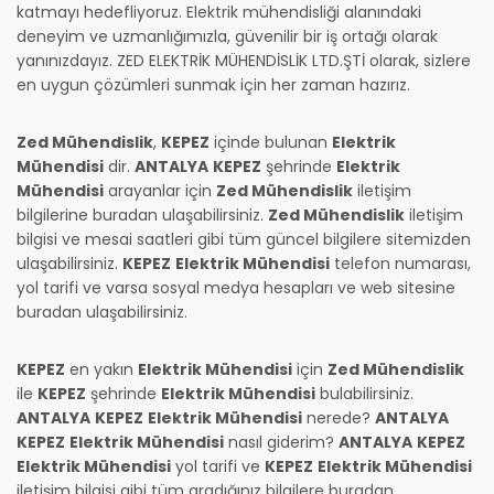
katmayı hedefliyoruz. Elektrik mühendisliği alanındaki
deneyim ve uzmanlığımızla, güvenilir bir iş ortağı olarak
yanınızdayız. ZED ELEKTRİK MÜHENDİSLİK LTD.ŞTİ olarak, sizlere
en uygun çözümleri sunmak için her zaman hazırız.
Zed Mühendislik
,
KEPEZ
içinde bulunan
Elektrik
Mühendisi
dir.
ANTALYA
KEPEZ
şehrinde
Elektrik
Mühendisi
arayanlar için
Zed Mühendislik
iletişim
bilgilerine buradan ulaşabilirsiniz.
Zed Mühendislik
iletişim
bilgisi ve mesai saatleri gibi tüm güncel bilgilere sitemizden
ulaşabilirsiniz.
KEPEZ
Elektrik Mühendisi
telefon numarası,
yol tarifi ve varsa sosyal medya hesapları ve web sitesine
buradan ulaşabilirsiniz.
KEPEZ
en yakın
Elektrik Mühendisi
için
Zed Mühendislik
ile
KEPEZ
şehrinde
Elektrik Mühendisi
bulabilirsiniz.
ANTALYA
KEPEZ
Elektrik Mühendisi
nerede?
ANTALYA
KEPEZ
Elektrik Mühendisi
nasıl giderim?
ANTALYA
KEPEZ
Elektrik Mühendisi
yol tarifi ve
KEPEZ
Elektrik Mühendisi
iletişim bilgisi gibi tüm aradığınız bilgilere buradan