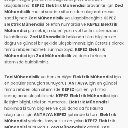
ulaşabilirsiniz.
KEPEZ
Elektrik Mühendisi
arayanlar için
Zed
Mühendislik
mesai saatine sitemizden ulaşarak mesai
saati içinde
Zed Mühendislik
ya ulaşabileceğiniz
KEPEZ
Elektrik Mühendisi
telefon numarası ve
KEPEZ
Elektrik
Mühendisi
gitmek için de en yakın yol tarifini sitemizden
bulabilirsiniz.
Zed Mühendislik
hakkında tüm bilgilere en
doğru ve güncel bir şekilde ulaşabilmeniz için ücretsiz olarak
firma rehberi hizmeti sunmaktayız.
KEPEZ
Elektrik
Mühendisi
için
Zed Mühendislik
ve daha fazlasını
sitemizde bulabilirsiniz.
Zed Mühendislik
ve benzer diğer
Elektrik Mühendisi
için
en popüler sonuçları sunuyoruz.
ANTALYA
için en güncel
firma rehberi olan sitemizde
KEPEZ
için en iyi firma
sonuçlarına ulaşabilirsiniz.
KEPEZ
Elektrik Mühendisi
için
iletişim bilgisi, telefon numarası,
Elektrik Mühendisi
hakkında ki tüm bilgilere ve çok daha da fazlasına
ulaşmanız için
ANTALYA
KEPEZ
şehrinde ki tüm
Elektrik
Mühendisi
yerlerini tarıyor size en yakın
KEPEZ
Elektrik
Mühendisi
sunuyoruz.
Zed Mühendislik
adresi,
Zed