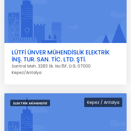
LÜTFİ ÜNVER MÜHENDİSLİK ELEKTRİK
İNŞ. TUR. SAN. TİC. LTD. ŞTİ.
Santral Mah. 3283 Sk. No:15F, D:9, 07000
Kepez/Antalya
Kepez / Antalya
ELEKTRIK MÜHENDISI