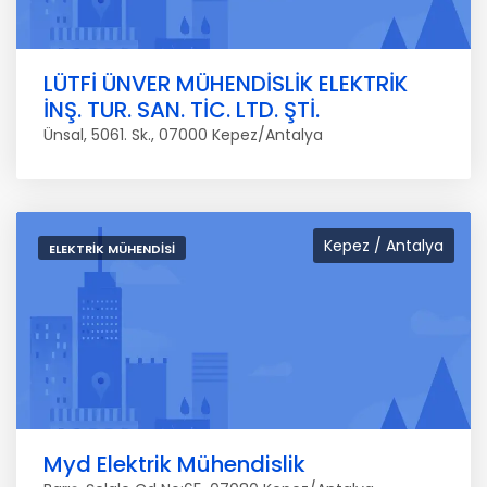
LÜTFİ ÜNVER MÜHENDİSLİK ELEKTRİK
İNŞ. TUR. SAN. TİC. LTD. ŞTİ.
Ünsal, 5061. Sk., 07000 Kepez/Antalya
Kepez / Antalya
ELEKTRIK MÜHENDISI
Myd Elektrik Mühendislik