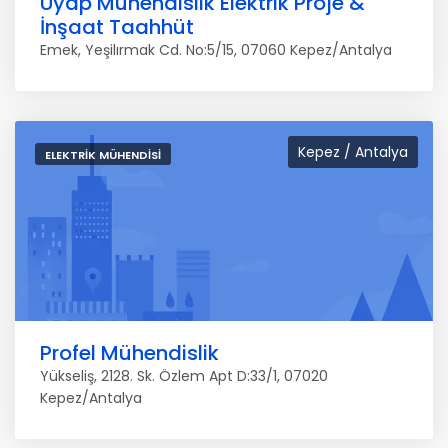
Uyap Mühendislik Elektrik Proje &
İnşaat Taahhüt
Emek, Yeşilırmak Cd. No:5/15, 07060 Kepez/Antalya
Kepez / Antalya
ELEKTRIK MÜHENDISI
Profel Mühendislik
Yükseliş, 2128. Sk. Özlem Apt D:33/1, 07020
Kepez/Antalya