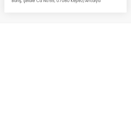
Barış, Şelale Cd No:65, 07080 Kepez/Antalya