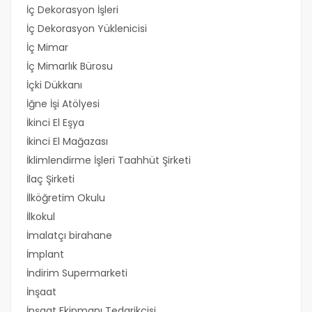
İç Dekorasyon İşleri
İç Dekorasyon Yüklenicisi
İç Mimar
İç Mimarlık Bürosu
İçki Dükkanı
İğne İşi Atölyesi
İkinci El Eşya
İkinci El Mağazası
İklimlendirme İşleri Taahhüt Şirketi
İlaç Şirketi
İlköğretim Okulu
İlkokul
İmalatçı birahane
İmplant
İndirim Supermarketi
İnşaat
İnşaat Ekipmanı Tedarikçisi