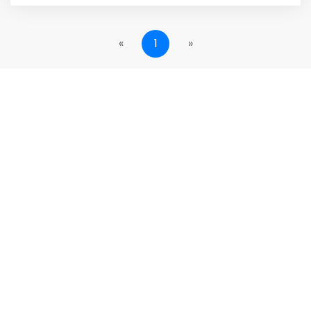
«
1
»