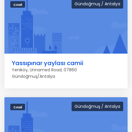
Gündoğmuş / Antalya
CAMI
Yassıpınar yaylası camii
Yeniköy, Unnamed Road, 07860
Gündoğmuş/Antalya
Gündoğmuş / Antalya
CAMI