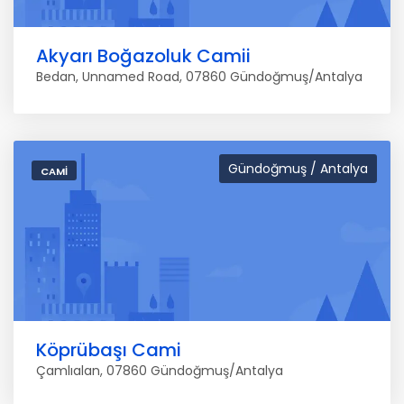
Akyarı Boğazoluk Camii
Bedan, Unnamed Road, 07860 Gündoğmuş/Antalya
Gündoğmuş / Antalya
CAMI
Köprübaşı Cami
Çamlıalan, 07860 Gündoğmuş/Antalya