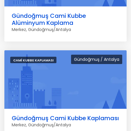
Gündoğmuş Cami Kubbe
Alüminyum Kaplama
Merkez, Gündoğmuş/Antalya
Gündoğmuş / Antalya
CAMI KUBBE KAPLAMASI
Gündoğmuş Cami Kubbe Kaplaması
Merkez, Gündoğmuş/Antalya