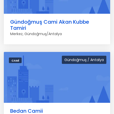
Gündoğmuş Cami Akan Kubbe
Tamiri
Merkez, Gündoğmuş/Antalya
Gündoğmuş / Antalya
CAMI
Bedan Camii