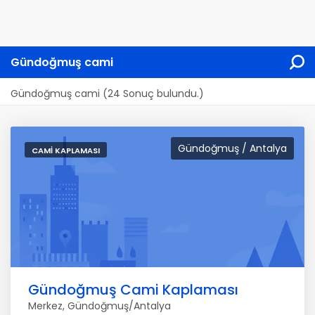
Gündoğmuş cami
Gündoğmuş cami (24 Sonuç bulundu.)
Gündoğmuş / Antalya
CAMI KAPLAMASI
Gündoğmuş Cami Kaplaması
Merkez, Gündoğmuş/Antalya