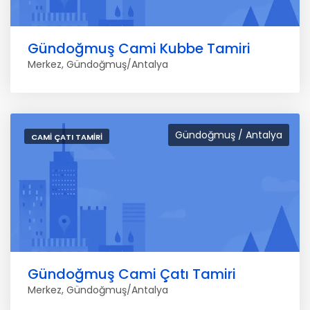
Gündoğmuş Cami Kubbe Tamiri
Merkez, Gündoğmuş/Antalya
Gündoğmuş / Antalya
CAMI ÇATI TAMIRI
Gündoğmuş Cami Çatı Tamiri
Merkez, Gündoğmuş/Antalya