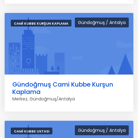
Gündoğmuş / Antalya
CAMI KUBBE KURŞUN KAPLAMA
Gündoğmuş Cami Kubbe Kurşun
Kaplama
Merkez, Gündoğmuş/Antalya
Gündoğmuş / Antalya
CAMI KUBBE USTASI