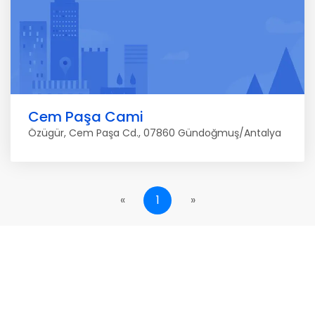
Cem Paşa Cami
Özügür, Cem Paşa Cd., 07860 Gündoğmuş/Antalya
«
1
»