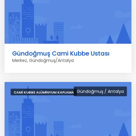
Gündoğmuş Cami Kubbe Ustası
Merkez, Gündoğmuş/Antalya
Gündoğmuş / Antalya
CAMI KUBBE ALÜMINYUM KAPLAMA