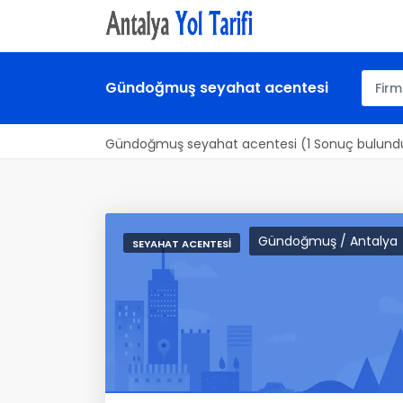
Gündoğmuş seyahat acentesi
Gündoğmuş seyahat acentesi (1 Sonuç bulund
Gündoğmuş / Antalya
SEYAHAT ACENTESI