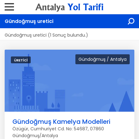
Gündoğmuş uretici
Gündoğmuş uretici (1 Sonuç bulundu.)
Gündoğmuş / Antalya
ÜRETICI
Gündoğmuş Kamelya Modelleri
Özügür, Cumhuriyet Cd. No: 54687, 07860
Gündoğmuş/Antalya