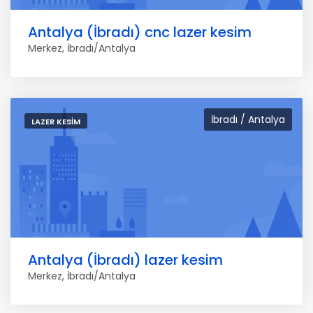
Antalya (İbradı) cnc lazer kesim
Merkez, İbradı/Antalya
İbradı / Antalya
LAZER KESIM
Antalya (İbradı) lazer kesim
Merkez, İbradı/Antalya