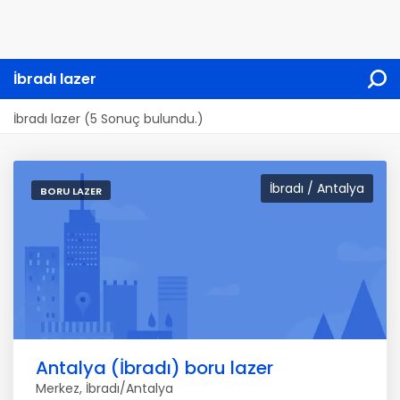
İbradı lazer
İbradı lazer (5 Sonuç bulundu.)
İbradı / Antalya
BORU LAZER
Antalya (İbradı) boru lazer
Merkez, İbradı/Antalya