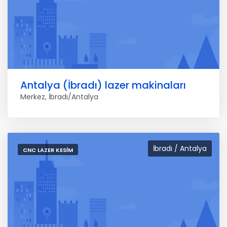
Antalya (İbradı) lazer makinaları
Merkez, İbradı/Antalya
İbradı / Antalya
CNC LAZER KESIM