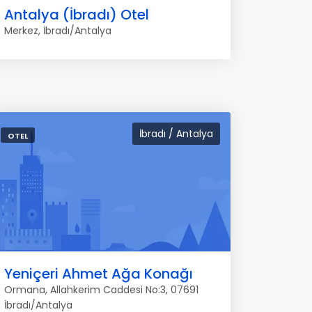
Antalya (İbradı) Otel
Merkez, İbradı/Antalya
İbradı / Antalya
OTEL
Yeniçeri Ahmet Ağa Konağı
Ormana, Allahkerim Caddesi No:3, 07691
İbradı/Antalya