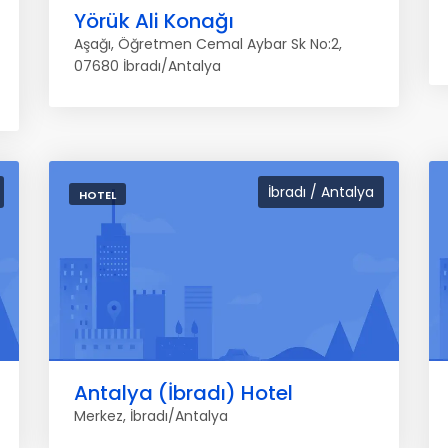
Yörük Ali Konağı
Aşağı, Öğretmen Cemal Aybar Sk No:2,
07680 İbradı/Antalya
İbradı / Antalya
HOTEL
Antalya (İbradı) Hotel
Merkez, İbradı/Antalya