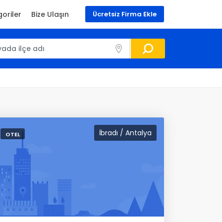
oriler
Bize Ulaşın
Ücretsiz Firma Ekle
İbradı / Antalya
OTEL