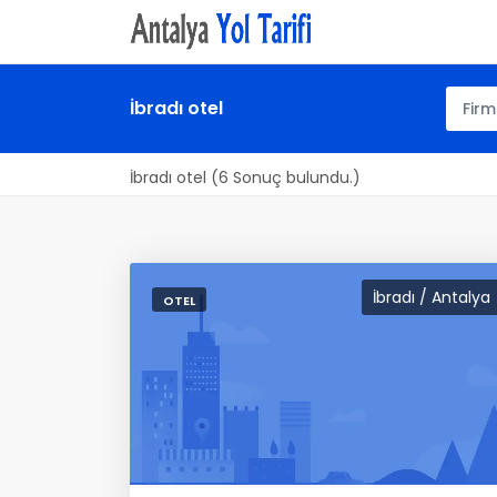
İbradı otel
İbradı otel (6 Sonuç bulundu.)
İbradı / Antalya
OTEL