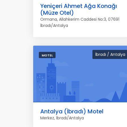
Yeniçeri Ahmet Ağa Konağı
(Müze Otel)
Ormana, Allahkerim Caddesi No:3, 07691
İbradı/Antalya
İbradı / Antalya
MOTEL
Antalya (İbradı) Motel
Merkez, İbradı/Antalya